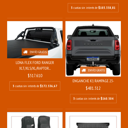
3
cuotas sin interés de
$103.358,81
ENVÍO GRATIS
LONA FLEX FORD RANGER
XLT/XLS/XL/RAPTOR...
ENVÍO GRATIS
$517.610
ENGANCHE K1 RAMPAGE 23-
3
cuotas sin interés de
$172.536,67
$481.512
3
cuotas sin interés de
$160.504