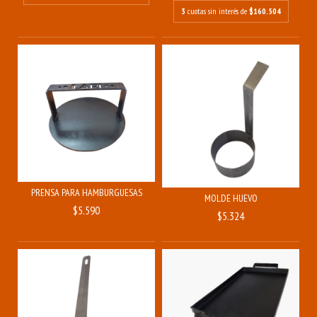
3
cuotas sin interés de
$160.504
PRENSA PARA HAMBURGUESAS
MOLDE HUEVO
$5.590
$5.324