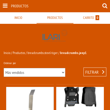
PRODUCTOS
INICIO
PRODUCTOS
CARRITO
0
Inicio
/
Productos
/
breadcrumbs.steel-tiger
/
breadcrumbs.jeep1
Ordenar por
FILTRAR