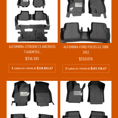
ALFOMBRA CITROEN C3 AIRCROSS
ALFOMBRA FORD FOCUS G2 2008
7 ASIENTOS...
2012
$356.585
$310.076
3
cuotas sin interés de
$118.861,67
3
cuotas sin interés de
$103.358,67