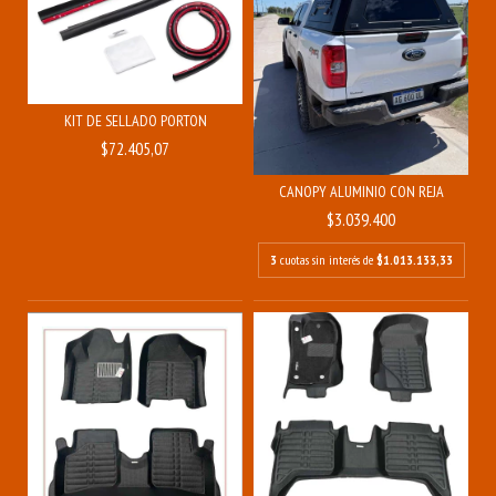
KIT DE SELLADO PORTON
$72.405,07
CANOPY ALUMINIO CON REJA
$3.039.400
3
cuotas sin interés de
$1.013.133,33