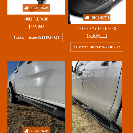
ENVÍO GRATIS
ENVÍO GRATIS
MULTIPLE PALIO
$565.942
ESTRIBO MY TRIP NEGRO
$618.091,12
3
cuotas sin interés de
$188.647,33
3
cuotas sin interés de
$206.030,37
ENVÍO GRATIS