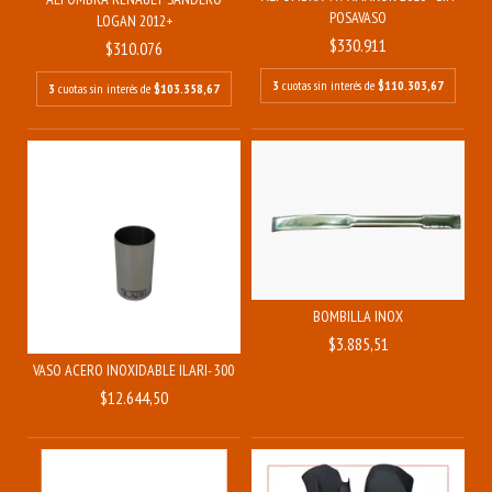
POSAVASO
LOGAN 2012+
$330.911
$310.076
3
cuotas sin interés de
$110.303,67
3
cuotas sin interés de
$103.358,67
BOMBILLA INOX
$3.885,51
VASO ACERO INOXIDABLE ILARI- 300 ML
$12.644,50