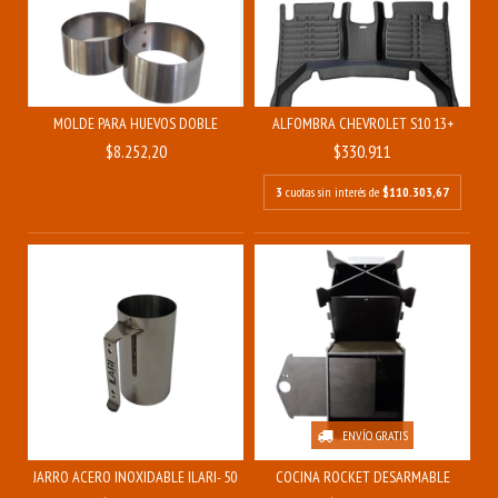
MOLDE PARA HUEVOS DOBLE
ALFOMBRA CHEVROLET S10 13+
$8.252,20
$330.911
3
cuotas sin interés de
$110.303,67
ENVÍO GRATIS
JARRO ACERO INOXIDABLE ILARI- 500ML
COCINA ROCKET DESARMABLE