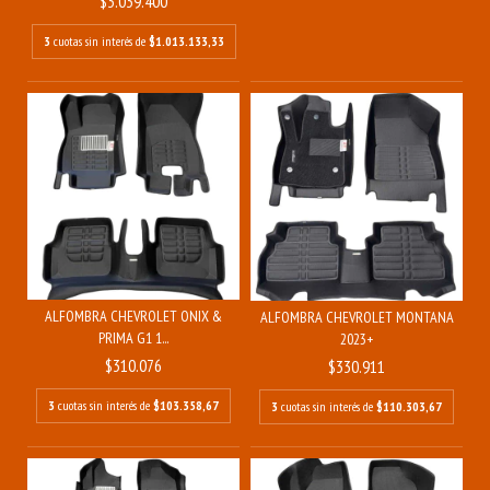
$3.039.400
3
cuotas sin interés de
$1.013.133,33
ALFOMBRA CHEVROLET ONIX &
ALFOMBRA CHEVROLET MONTANA
PRIMA G1 1...
2023+
$310.076
$330.911
3
cuotas sin interés de
$103.358,67
3
cuotas sin interés de
$110.303,67