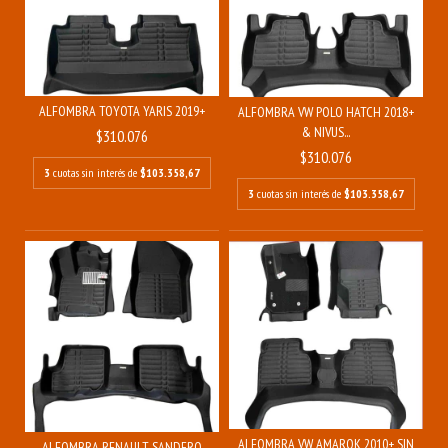
ALFOMBRA TOYOTA YARIS 2019+
ALFOMBRA VW POLO HATCH 2018+
& NIVUS...
$310.076
$310.076
3
cuotas sin interés de
$103.358,67
3
cuotas sin interés de
$103.358,67
ALFOMBRA VW AMAROK 2010+ SIN
ALFOMBRA RENAULT SANDERO