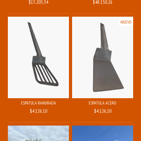
$15.205,34
$48.150,26
NUEVO
ESPATULA RANURADA
ESPATULA ACERO
$4.126,10
$4.126,10