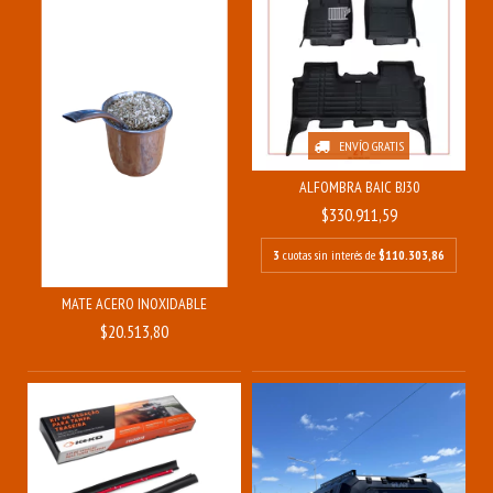
ENVÍO GRATIS
ALFOMBRA BAIC BJ30
$330.911,59
3
cuotas sin interés de
$110.303,86
MATE ACERO INOXIDABLE
$20.513,80