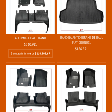
BANDEJA ANTIDERRAME DE BAÚL
ALFOMBRA FIAT TITANO
FIAT CRONOS...
$330.911
$166.821
3
cuotas sin interés de
$110.303,67