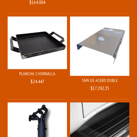
$164.004
PLANCHA 1 HORNALLA
TAPA DE ACERO DOBLE
$24.447
$17.292,35