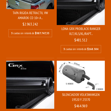
TAPA RIGIDA RETRACTIL VW
AMAROK CD 10+ A...
$2.963.242
LONA GRX PROBLACK RANGER
3
cuotas sin interés de
$987.747,33
XLT/XLS/XL/RAPT...
$481.512
3
cuotas sin interés de
$160.504
SILENCIADOR VOLKSWAWGEN
19320 Y 25370
$464.969