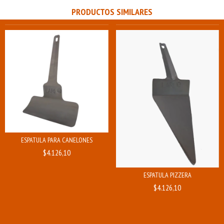
PRODUCTOS SIMILARES
ESPATULA PARA CANELONES
$4.126,10
ESPATULA PIZZERA
$4.126,10