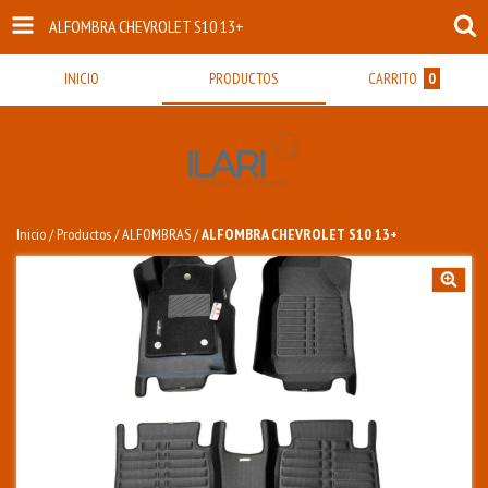
ALFOMBRA CHEVROLET S10 13+
INICIO
PRODUCTOS
CARRITO
0
Inicio
/
Productos
/
ALFOMBRAS
/
ALFOMBRA CHEVROLET S10 13+