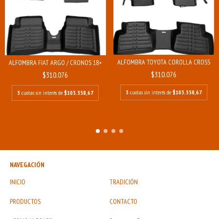
ALFOMBRA TOYOTA COROLLA CROSS
ALFOMBRA FIAT ARGO / CRONOS 18+
$310.076
$310.076
3
cuotas sin interés de
$103.358,67
3
cuotas sin interés de
$103.358,67
NAVEGACIÓN
INICIO
TRADICIÓN
PRODUCTOS
CONTACTO