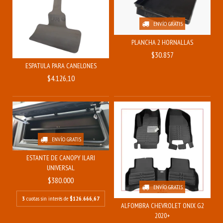
ENVÍO GRATIS
PLANCHA 2 HORNALLAS
$30.857
ESPATULA PARA CANELONES
$4.126,10
ENVÍO GRATIS
ESTANTE DE CANOPY ILARI
UNIVERSAL
$380.000
ENVÍO GRATIS
3
cuotas sin interés de
$126.666,67
ALFOMBRA CHEVROLET ONIX G2
2020+