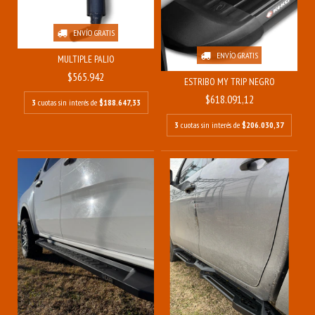
ENVÍO GRATIS
ENVÍO GRATIS
MULTIPLE PALIO
$565.942
ESTRIBO MY TRIP NEGRO
$618.091,12
3
cuotas sin interés de
$188.647,33
3
cuotas sin interés de
$206.030,37