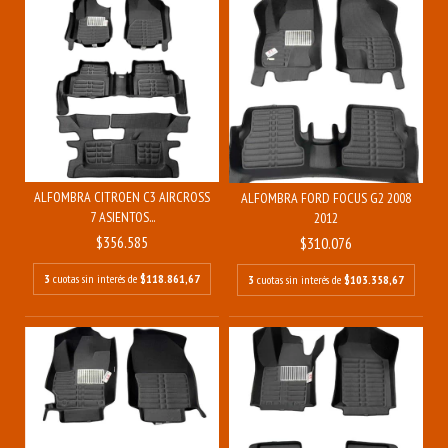
ALFOMBRA CITROEN C3 AIRCROSS
ALFOMBRA FORD FOCUS G2 2008
7 ASIENTOS...
2012
$356.585
$310.076
3
cuotas sin interés de
$118.861,67
3
cuotas sin interés de
$103.358,67