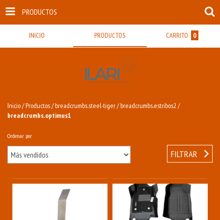
PRODUCTOS
INICIO
PRODUCTOS
CARRITO
0
Inicio
/
Productos
/
breadcrumbs.steel-tiger
/
breadcrumbs.estribos2
/
breadcrumbs.optimus1
Ordenar por
FILTRAR