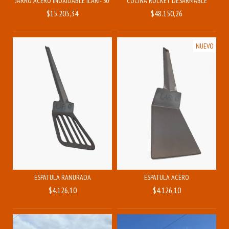
JARRO ACERO INOXIDABLE ILARI- 500ML
COCINA ROCKET DESARMABLE
$15.205,34
$48.150,26
NUEVO
ESPATULA RANURADA
ESPATULA ACERO
$4.126,10
$4.126,10