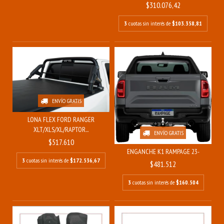
$310.076,42
3
cuotas sin interés de
$103.358,81
ENVÍO GRATIS
LONA FLEX FORD RANGER
XLT/XLS/XL/RAPTOR...
ENVÍO GRATIS
$517.610
ENGANCHE K1 RAMPAGE 23-
3
cuotas sin interés de
$172.536,67
$481.512
3
cuotas sin interés de
$160.504