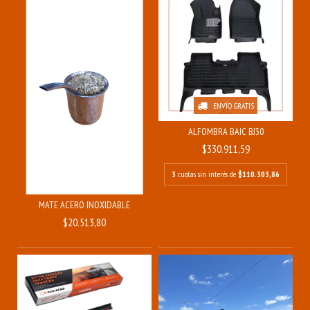
ENVÍO GRATIS
ALFOMBRA BAIC BJ30
$330.911,59
3
cuotas sin interés de
$110.303,86
MATE ACERO INOXIDABLE
$20.513,80