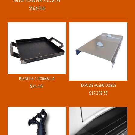
SALIDA DOWN PIPE S10 2.8 18+
$164.004
PLANCHA 1 HORNALLA
TAPA DE ACERO DOBLE
$24.447
$17.292,35