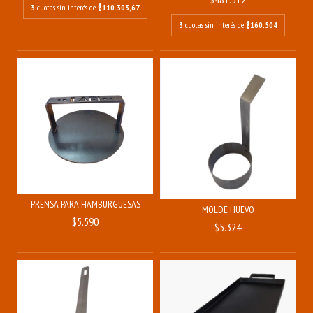
3
cuotas sin interés de
$110.303,67
3
cuotas sin interés de
$160.504
PRENSA PARA HAMBURGUESAS
MOLDE HUEVO
$5.590
$5.324