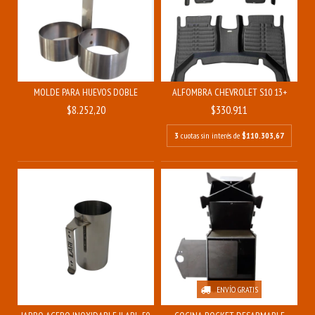
MOLDE PARA HUEVOS DOBLE
ALFOMBRA CHEVROLET S10 13+
$8.252,20
$330.911
3
cuotas sin interés de
$110.303,67
ENVÍO GRATIS