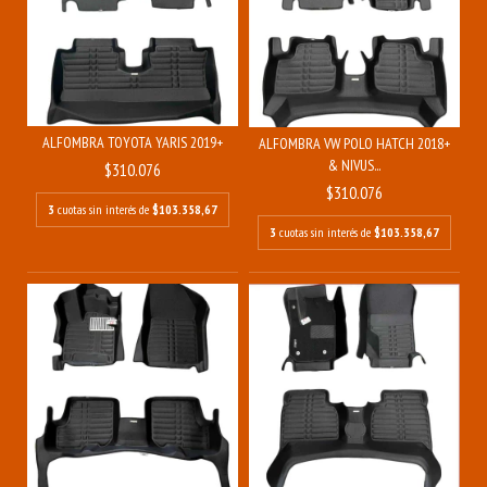
ALFOMBRA TOYOTA YARIS 2019+
ALFOMBRA VW POLO HATCH 2018+
& NIVUS...
$310.076
$310.076
3
cuotas sin interés de
$103.358,67
3
cuotas sin interés de
$103.358,67