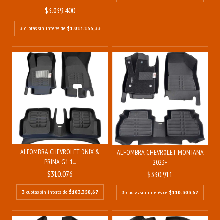
$3.039.400
3
cuotas sin interés de
$1.013.133,33
ALFOMBRA CHEVROLET ONIX &
ALFOMBRA CHEVROLET MONTANA
PRIMA G1 1...
2023+
$310.076
$330.911
3
cuotas sin interés de
$103.358,67
3
cuotas sin interés de
$110.303,67