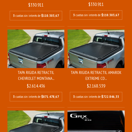
$330.911
$330.911
3
cuotas sin interés de
$110.303,67
3
cuotas sin interés de
$110.303,67
TAPA RIGIDA RETRACTIL
TAPA RIGIDA RETRACTIL AMAROK
CHEVROLET MONTANA...
EXTREME CD...
$2.614.436
$2.168.539
3
cuotas sin interés de
$871.478,67
3
cuotas sin interés de
$722.846,33