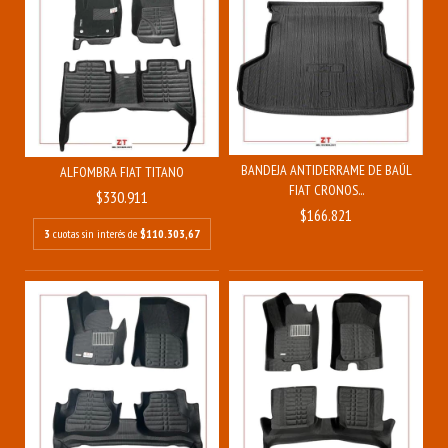
BANDEJA ANTIDERRAME DE BAÚL
ALFOMBRA FIAT TITANO
FIAT CRONOS...
$330.911
$166.821
3
cuotas sin interés de
$110.303,67