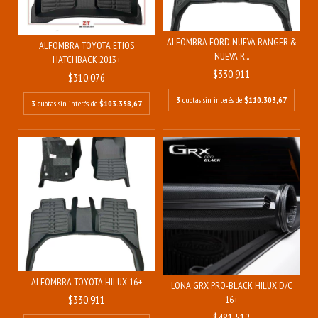
ALFOMBRA FORD NUEVA RANGER &
ALFOMBRA TOYOTA ETIOS
NUEVA R...
HATCHBACK 2013+
$330.911
$310.076
3
cuotas sin interés de
$110.303,67
3
cuotas sin interés de
$103.358,67
ALFOMBRA TOYOTA HILUX 16+
LONA GRX PRO-BLACK HILUX D/C
$330.911
16+
$481.512