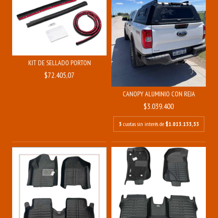
KIT DE SELLADO PORTON
$72.405,07
CANOPY ALUMINIO CON REJA
$3.039.400
3
cuotas sin interés de
$1.013.133,33