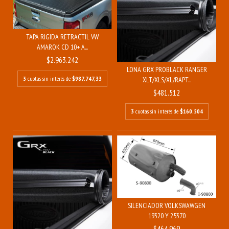
TAPA RIGIDA RETRACTIL VW
AMAROK CD 10+ A...
$2.963.242
LONA GRX PROBLACK RANGER
3
cuotas sin interés de
$987.747,33
XLT/XLS/XL/RAPT...
$481.512
3
cuotas sin interés de
$160.504
SILENCIADOR VOLKSWAWGEN
19320 Y 25370
$464.969