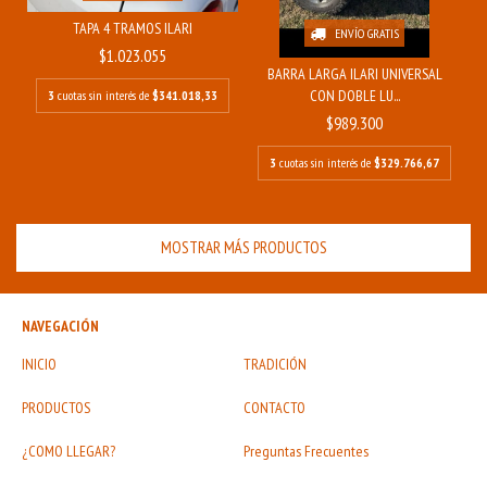
TAPA 4 TRAMOS ILARI
ENVÍO GRATIS
$1.023.055
BARRA LARGA ILARI UNIVERSAL
CON DOBLE LU...
3
cuotas sin interés de
$341.018,33
$989.300
3
cuotas sin interés de
$329.766,67
MOSTRAR MÁS PRODUCTOS
NAVEGACIÓN
INICIO
TRADICIÓN
PRODUCTOS
CONTACTO
¿COMO LLEGAR?
Preguntas Frecuentes