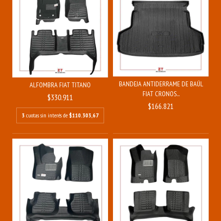
BANDEJA ANTIDERRAME DE BAÚL
ALFOMBRA FIAT TITANO
FIAT CRONOS...
$330.911
$166.821
3
cuotas sin interés de
$110.303,67