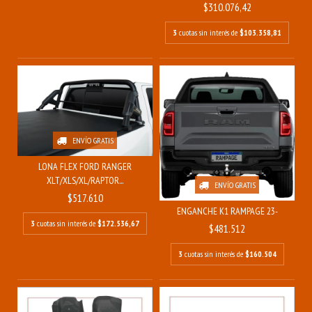
$310.076,42
3
cuotas sin interés de
$103.358,81
ENVÍO GRATIS
LONA FLEX FORD RANGER
XLT/XLS/XL/RAPTOR...
ENVÍO GRATIS
$517.610
ENGANCHE K1 RAMPAGE 23-
3
cuotas sin interés de
$172.536,67
$481.512
3
cuotas sin interés de
$160.504