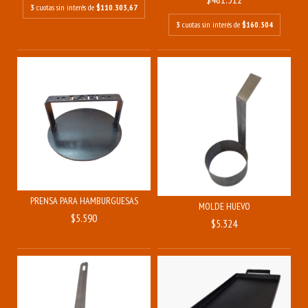
3
cuotas sin interés de
$110.303,67
3
cuotas sin interés de
$160.504
PRENSA PARA HAMBURGUESAS
MOLDE HUEVO
$5.590
$5.324