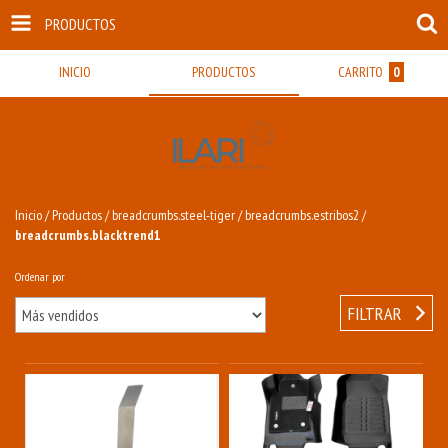
PRODUCTOS
INICIO
PRODUCTOS
CARRITO
0
Inicio
/
Productos
/
breadcrumbs.steel-tiger
/
breadcrumbs.estribos2
/
breadcrumbs.blacktrend1
Ordenar por
FILTRAR