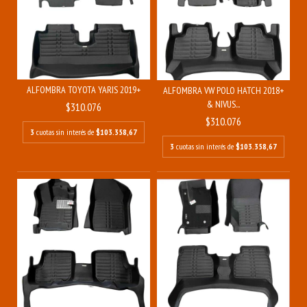
ALFOMBRA TOYOTA YARIS 2019+
ALFOMBRA VW POLO HATCH 2018+
& NIVUS...
$310.076
$310.076
3
cuotas sin interés de
$103.358,67
3
cuotas sin interés de
$103.358,67