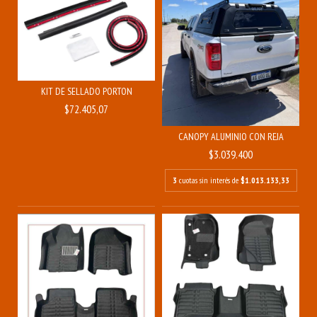
KIT DE SELLADO PORTON
$72.405,07
CANOPY ALUMINIO CON REJA
$3.039.400
3
cuotas sin interés de
$1.013.133,33