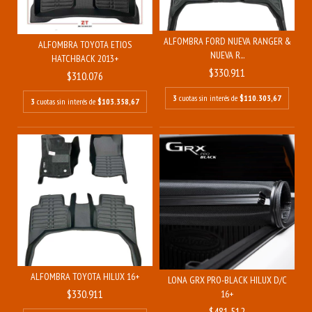
ALFOMBRA FORD NUEVA RANGER &
ALFOMBRA TOYOTA ETIOS
NUEVA R...
HATCHBACK 2013+
$330.911
$310.076
3
cuotas sin interés de
$110.303,67
3
cuotas sin interés de
$103.358,67
ALFOMBRA TOYOTA HILUX 16+
LONA GRX PRO-BLACK HILUX D/C
$330.911
16+
$481.512