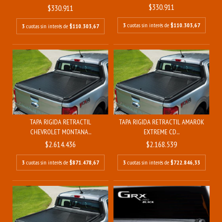
$330.911
$330.911
3
cuotas sin interés de
$110.303,67
3
cuotas sin interés de
$110.303,67
TAPA RIGIDA RETRACTIL
TAPA RIGIDA RETRACTIL AMAROK
CHEVROLET MONTANA...
EXTREME CD...
$2.614.436
$2.168.539
3
cuotas sin interés de
$871.478,67
3
cuotas sin interés de
$722.846,33