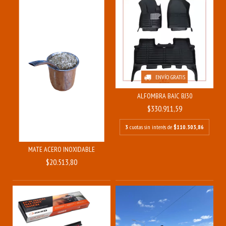
ENVÍO GRATIS
ALFOMBRA BAIC BJ30
$330.911,59
3
cuotas sin interés de
$110.303,86
MATE ACERO INOXIDABLE
$20.513,80