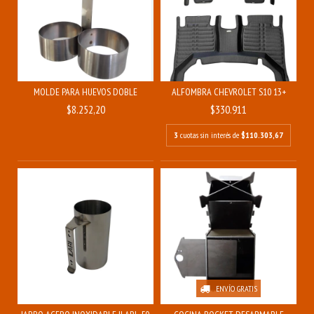
MOLDE PARA HUEVOS DOBLE
ALFOMBRA CHEVROLET S10 13+
$8.252,20
$330.911
3
cuotas sin interés de
$110.303,67
ENVÍO GRATIS