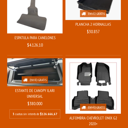
ENVÍO GRATIS
PLANCHA 2 HORNALLAS
$30.857
ESPATULA PARA CANELONES
$4.126,10
ENVÍO GRATIS
ESTANTE DE CANOPY ILARI
UNIVERSAL
$380.000
ENVÍO GRATIS
3
cuotas sin interés de
$126.666,67
ALFOMBRA CHEVROLET ONIX G2
2020+