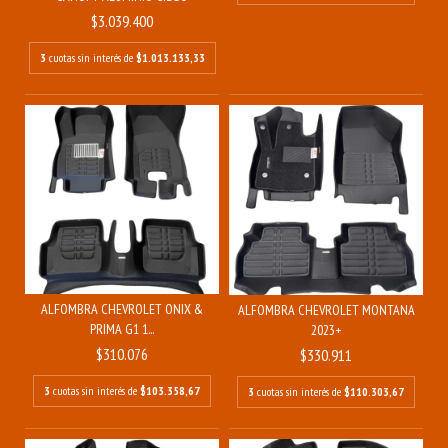
$3.039.400
3
cuotas sin interés de
$1.013.133,33
ALFOMBRA CHEVROLET ONIX &
ALFOMBRA CHEVROLET MONTANA
PRIMA G1 1...
2023+
$310.076
$330.911
3
cuotas sin interés de
$103.358,67
3
cuotas sin interés de
$110.303,67