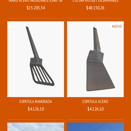
JARRO ACERO INOXIDABLE ILARI- 500ML
COCINA ROCKET DESARMABLE
$15.205,34
$48.150,26
NUEVO
ESPATULA RANURADA
ESPATULA ACERO
$4.126,10
$4.126,10