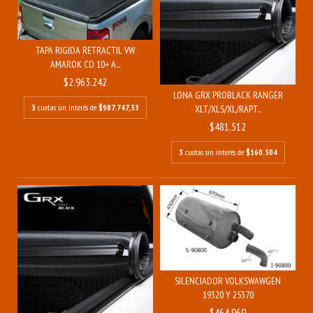
TAPA RIGIDA RETRACTIL VW
AMAROK CD 10+ A...
$2.963.242
LONA GRX PROBLACK RANGER
3
cuotas sin interés de
$987.747,33
XLT/XLS/XL/RAPT...
$481.512
3
cuotas sin interés de
$160.504
SILENCIADOR VOLKSWAWGEN
19320 Y 25370
$464.969