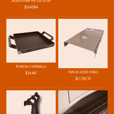
SALIDA DOWN PIPE S10 2.8 18+
$164.004
PLANCHA 1 HORNALLA
TAPA DE ACERO DOBLE
$24.447
$17.292,35