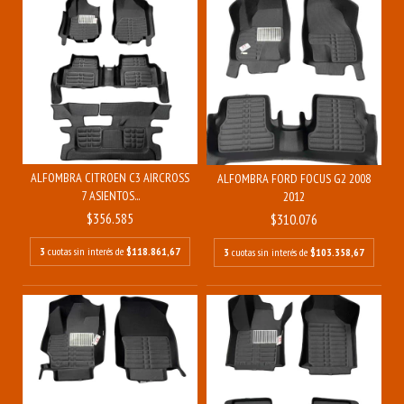
ALFOMBRA CITROEN C3 AIRCROSS
ALFOMBRA FORD FOCUS G2 2008
7 ASIENTOS...
2012
$356.585
$310.076
3
cuotas sin interés de
$118.861,67
3
cuotas sin interés de
$103.358,67