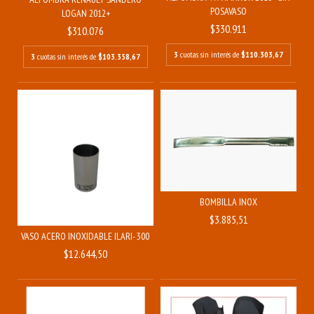
POSAVASO
LOGAN 2012+
$330.911
$310.076
3
cuotas sin interés de
$110.303,67
3
cuotas sin interés de
$103.358,67
BOMBILLA INOX
$3.885,51
VASO ACERO INOXIDABLE ILARI- 300 ML
$12.644,50