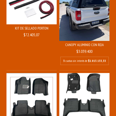
KIT DE SELLADO PORTON
$72.405,07
CANOPY ALUMINIO CON REJA
$3.039.400
3
cuotas sin interés de
$1.013.133,33