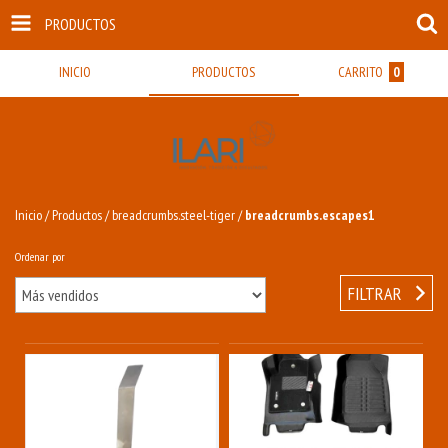
PRODUCTOS
INICIO
PRODUCTOS
CARRITO
0
Inicio
/
Productos
/
breadcrumbs.steel-tiger
/
breadcrumbs.escapes1
Ordenar por
FILTRAR