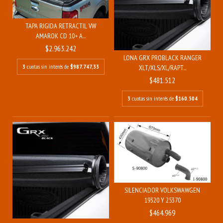
TAPA RIGIDA RETRACTIL VW
AMAROK CD 10+ A...
$2.963.242
LONA GRX PROBLACK RANGER
3
cuotas sin interés de
$987.747,33
XLT/XLS/XL/RAPT...
$481.512
3
cuotas sin interés de
$160.504
SILENCIADOR VOLKSWAWGEN
19320 Y 25370
$464.969