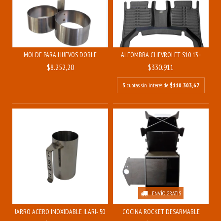
MOLDE PARA HUEVOS DOBLE
ALFOMBRA CHEVROLET S10 13+
$8.252,20
$330.911
3
cuotas sin interés de
$110.303,67
ENVÍO GRATIS
JARRO ACERO INOXIDABLE ILARI- 500ML
COCINA ROCKET DESARMABLE