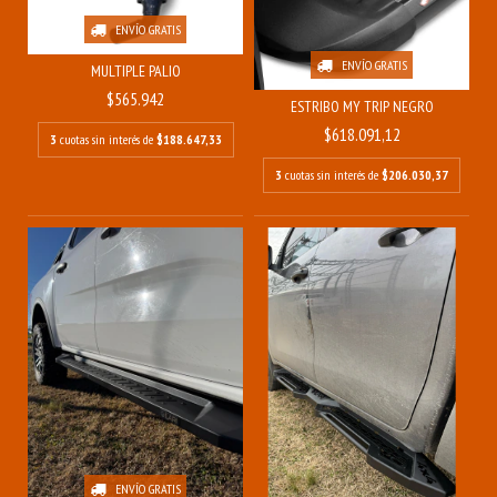
ENVÍO GRATIS
ENVÍO GRATIS
MULTIPLE PALIO
$565.942
ESTRIBO MY TRIP NEGRO
$618.091,12
3
cuotas sin interés de
$188.647,33
3
cuotas sin interés de
$206.030,37
ENVÍO GRATIS