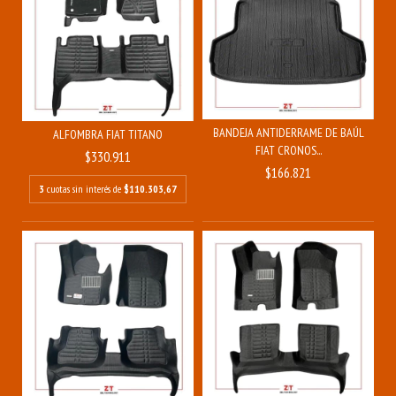
BANDEJA ANTIDERRAME DE BAÚL
ALFOMBRA FIAT TITANO
FIAT CRONOS...
$330.911
$166.821
3
cuotas sin interés de
$110.303,67