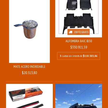
ENVÍO GRATIS
ALFOMBRA BAIC BJ30
$330.911,59
3
cuotas sin interés de
$110.303,86
MATE ACERO INOXIDABLE
$20.513,80