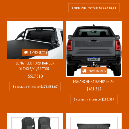
3
cuotas sin interés de
$103.358,81
ENVÍO GRATIS
LONA FLEX FORD RANGER
XLT/XLS/XL/RAPTOR...
ENVÍO GRATIS
$517.610
ENGANCHE K1 RAMPAGE 23-
3
cuotas sin interés de
$172.536,67
$481.512
3
cuotas sin interés de
$160.504