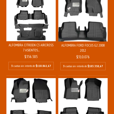
ALFOMBRA CITROEN C3 AIRCROSS
ALFOMBRA FORD FOCUS G2 2008
7 ASIENTOS...
2012
$356.585
$310.076
3
cuotas sin interés de
$118.861,67
3
cuotas sin interés de
$103.358,67