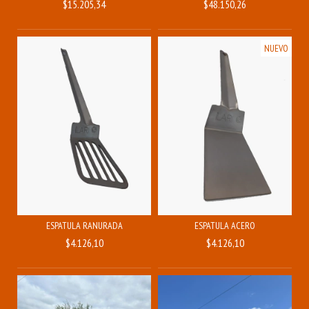
$15.205,34
$48.150,26
NUEVO
ESPATULA RANURADA
ESPATULA ACERO
$4.126,10
$4.126,10