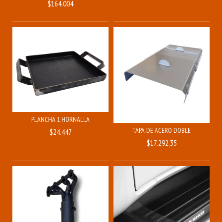
$164.004
PLANCHA 1 HORNALLA
TAPA DE ACERO DOBLE
$24.447
$17.292,35