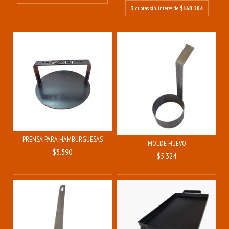
3
cuotas sin interés de
$160.504
PRENSA PARA HAMBURGUESAS
MOLDE HUEVO
$5.590
$5.324