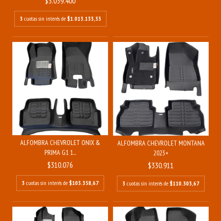
$3.039.400
3
cuotas sin interés de
$1.013.133,33
ALFOMBRA CHEVROLET ONIX &
ALFOMBRA CHEVROLET MONTANA
PRIMA G1 1...
2023+
$310.076
$330.911
3
cuotas sin interés de
$103.358,67
3
cuotas sin interés de
$110.303,67