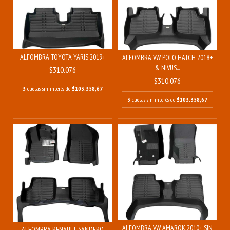
ALFOMBRA TOYOTA YARIS 2019+
ALFOMBRA VW POLO HATCH 2018+
& NIVUS...
$310.076
$310.076
3
cuotas sin interés de
$103.358,67
3
cuotas sin interés de
$103.358,67
ALFOMBRA VW AMAROK 2010+ SIN
ALFOMBRA RENAULT SANDERO