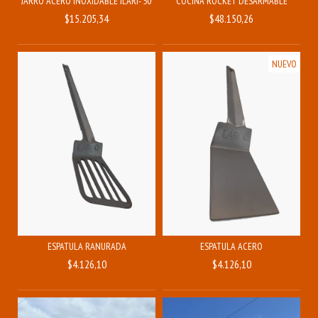
JARRO ACERO INOXIDABLE ILARI- 500ML
COCINA ROCKET DESARMABLE
$15.205,34
$48.150,26
NUEVO
ESPATULA RANURADA
ESPATULA ACERO
$4.126,10
$4.126,10