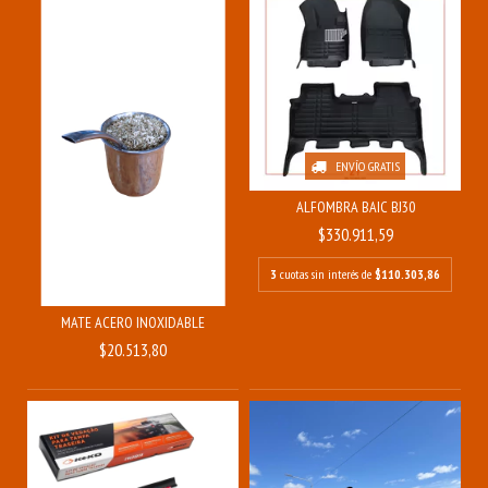
ENVÍO GRATIS
ALFOMBRA BAIC BJ30
$330.911,59
3
cuotas sin interés de
$110.303,86
MATE ACERO INOXIDABLE
$20.513,80