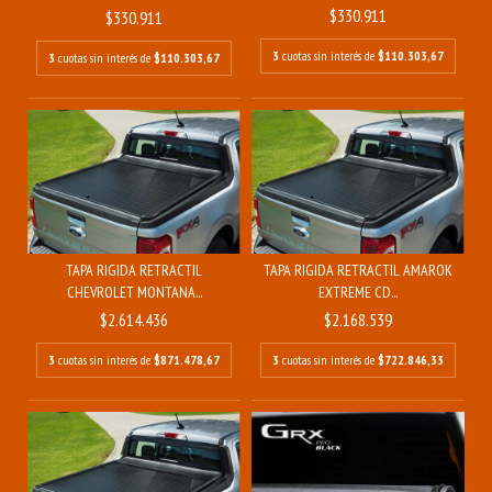
$330.911
$330.911
3
cuotas sin interés de
$110.303,67
3
cuotas sin interés de
$110.303,67
TAPA RIGIDA RETRACTIL
TAPA RIGIDA RETRACTIL AMAROK
CHEVROLET MONTANA...
EXTREME CD...
$2.614.436
$2.168.539
3
cuotas sin interés de
$871.478,67
3
cuotas sin interés de
$722.846,33