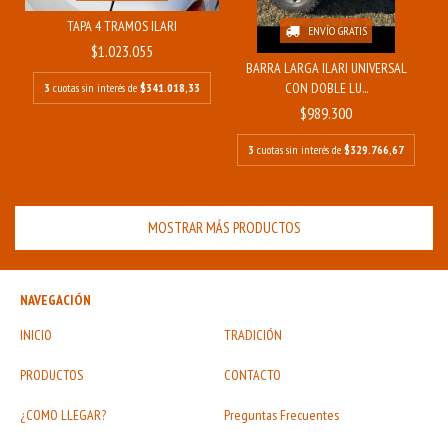
TAPA 4 TRAMOS ILARI
ENVÍO GRATIS
$1.023.055
BARRA LARGA ILARI UNIVERSAL
CON DOBLE LU...
3
cuotas sin interés de
$341.018,33
$989.300
3
cuotas sin interés de
$329.766,67
MOSTRAR MÁS PRODUCTOS
NAVEGACIÓN
INICIO
TRADICIÓN
PRODUCTOS
CONTACTO
¿COMO LLEGAR?
Preguntas Frecuentes