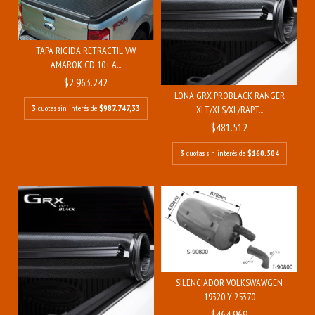
TAPA RIGIDA RETRACTIL VW
AMAROK CD 10+ A...
$2.963.242
LONA GRX PROBLACK RANGER
3
cuotas sin interés de
$987.747,33
XLT/XLS/XL/RAPT...
$481.512
3
cuotas sin interés de
$160.504
SILENCIADOR VOLKSWAWGEN
19320 Y 25370
$464.969