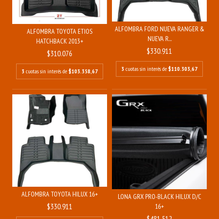
ALFOMBRA FORD NUEVA RANGER &
ALFOMBRA TOYOTA ETIOS
NUEVA R...
HATCHBACK 2013+
$330.911
$310.076
3
cuotas sin interés de
$110.303,67
3
cuotas sin interés de
$103.358,67
ALFOMBRA TOYOTA HILUX 16+
LONA GRX PRO-BLACK HILUX D/C
$330.911
16+
$481.512