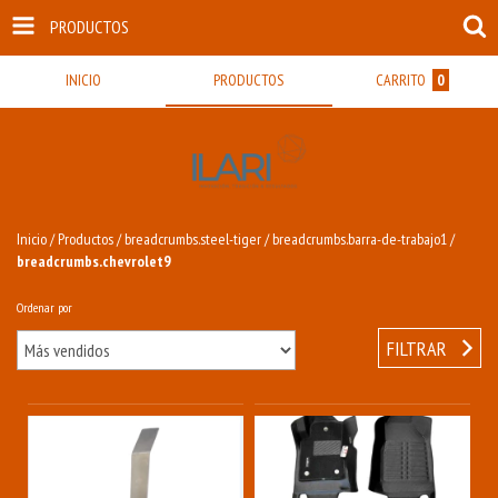
PRODUCTOS
INICIO
PRODUCTOS
CARRITO
0
Inicio
/
Productos
/
breadcrumbs.steel-tiger
/
breadcrumbs.barra-de-trabajo1
/
breadcrumbs.chevrolet9
Ordenar por
FILTRAR