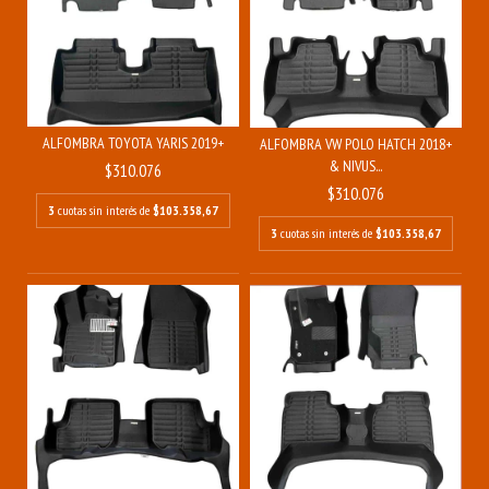
ALFOMBRA TOYOTA YARIS 2019+
ALFOMBRA VW POLO HATCH 2018+
& NIVUS...
$310.076
$310.076
3
cuotas sin interés de
$103.358,67
3
cuotas sin interés de
$103.358,67