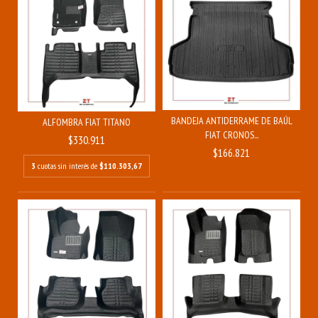
BANDEJA ANTIDERRAME DE BAÚL
ALFOMBRA FIAT TITANO
FIAT CRONOS...
$330.911
$166.821
3
cuotas sin interés de
$110.303,67