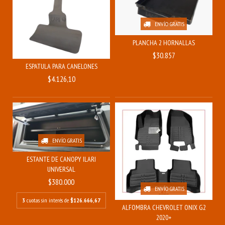
ENVÍO GRATIS
PLANCHA 2 HORNALLAS
$30.857
ESPATULA PARA CANELONES
$4.126,10
ENVÍO GRATIS
ESTANTE DE CANOPY ILARI
UNIVERSAL
$380.000
ENVÍO GRATIS
3
cuotas sin interés de
$126.666,67
ALFOMBRA CHEVROLET ONIX G2
2020+