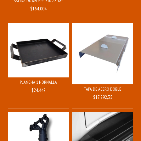
SALIDA DOWN PIPE S10 2.8 18+
$164.004
PLANCHA 1 HORNALLA
TAPA DE ACERO DOBLE
$24.447
$17.292,35