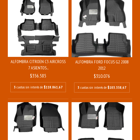
ALFOMBRA CITROEN C3 AIRCROSS
ALFOMBRA FORD FOCUS G2 2008
7 ASIENTOS...
2012
$356.585
$310.076
3
cuotas sin interés de
$118.861,67
3
cuotas sin interés de
$103.358,67