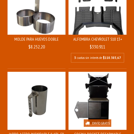
MOLDE PARA HUEVOS DOBLE
ALFOMBRA CHEVROLET S10 13+
$8.252,20
$330.911
3
cuotas sin interés de
$110.303,67
ENVÍO GRATIS