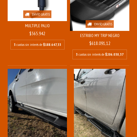
ENVÍO GRATIS
ENVÍO GRATIS
MULTIPLE PALIO
$565.942
ESTRIBO MY TRIP NEGRO
$618.091,12
3
cuotas sin interés de
$188.647,33
3
cuotas sin interés de
$206.030,37