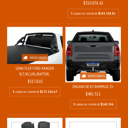
$310.076,42
3
cuotas sin interés de
$103.358,81
ENVÍO GRATIS
LONA FLEX FORD RANGER
XLT/XLS/XL/RAPTOR...
ENVÍO GRATIS
$517.610
ENGANCHE K1 RAMPAGE 23-
3
cuotas sin interés de
$172.536,67
$481.512
3
cuotas sin interés de
$160.504