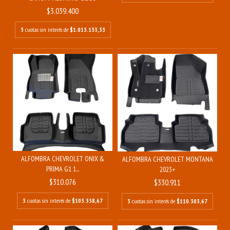
$3.039.400
3
cuotas sin interés de
$1.013.133,33
ALFOMBRA CHEVROLET ONIX &
ALFOMBRA CHEVROLET MONTANA
PRIMA G1 1...
2023+
$310.076
$330.911
3
cuotas sin interés de
$103.358,67
3
cuotas sin interés de
$110.303,67