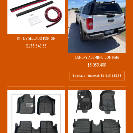
KIT DE SELLADO PORTON
$133.548,36
CANOPY ALUMINIO CON REJA
$3.039.400
3
cuotas sin interés de
$1.013.133,33